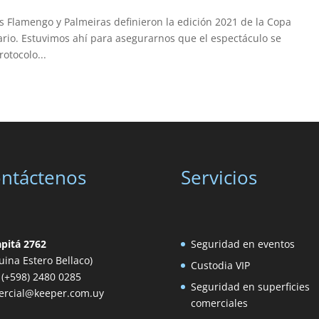
 Flamengo y Palmeiras definieron la edición 2021 de la Copa
io. Estuvimos ahí para asegurarnos que el espectáculo se
otocolo...
ntáctenos
Servicios
apitá 2762
Seguridad en eventos
uina Estero Bellaco)
Custodia VIP
: (+598) 2480 0285
Seguridad en superficies
ercial@keeper.com.uy
comerciales