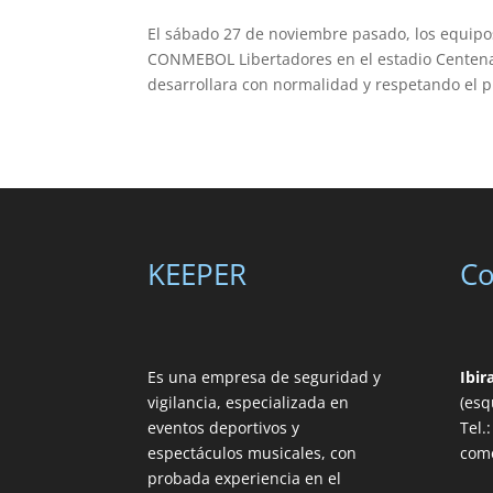
El sábado 27 de noviembre pasado, los equipos
CONMEBOL Libertadores en el estadio Centenar
desarrollara con normalidad y respetando el pr
KEEPER
Co
Es una empresa de seguridad y
Ibir
vigilancia, especializada en
(esq
eventos deportivos y
Tel.
espectáculos musicales, con
com
probada experiencia en el