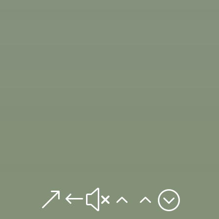
&#x22;