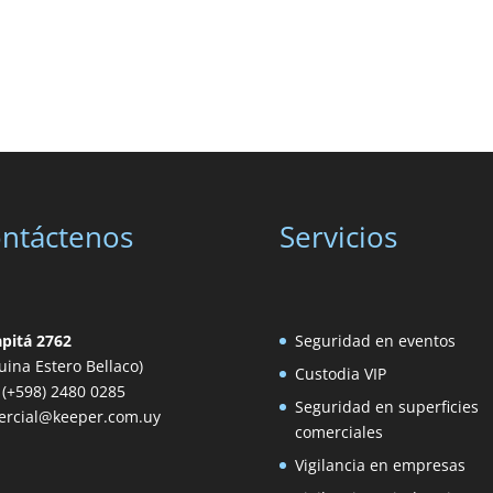
ntáctenos
Servicios
apitá 2762
Seguridad en eventos
uina Estero Bellaco)
Custodia VIP
: (+598) 2480 0285
Seguridad en superficies
ercial@keeper.com.uy
comerciales
Vigilancia en empresas