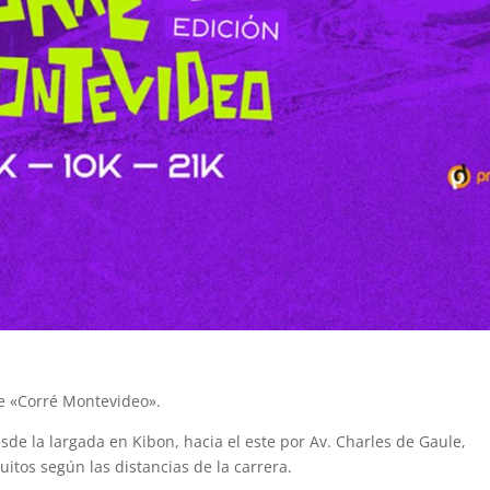
 de «Corré Montevideo».
esde la largada en Kibon, hacia el este por Av. Charles de Gaule,
uitos según las distancias de la carrera.